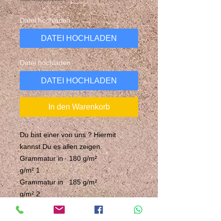
Datei hochladen
DATEI HOCHLADEN
Datei hochladen
DATEI HOCHLADEN
In den Warenkorb
Du bist einer von uns ? Hiermit
kannst Du es allen zeigen.
Grammatur in
180 g/m²
g/m² 1
Grammatur in
185 g/m²
g/m² 2
Materialzusam
100% Baumwolle
mensetzung