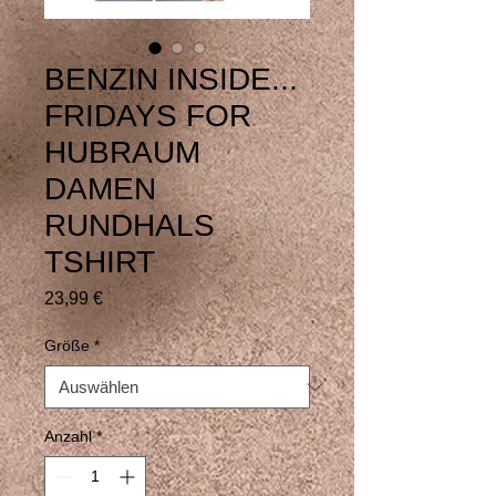
BENZIN INSIDE...
FRIDAYS FOR
HUBRAUM
DAMEN
RUNDHALS
TSHIRT
Preis
23,99 €
Größe
*
Anzahl
*