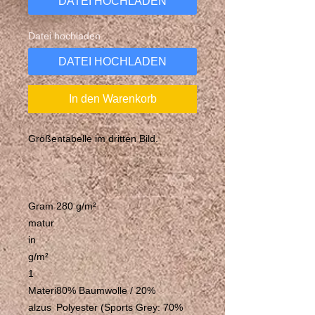
DATEI HOCHLADEN
Datei hochladen
DATEI HOCHLADEN
In den Warenkorb
Größentabelle im dritten Bild.
Gram
280 g/m²
matur
in
g/m²
1
Materi
80% Baumwolle / 20%
alzus
Polyester (Sports Grey: 70%