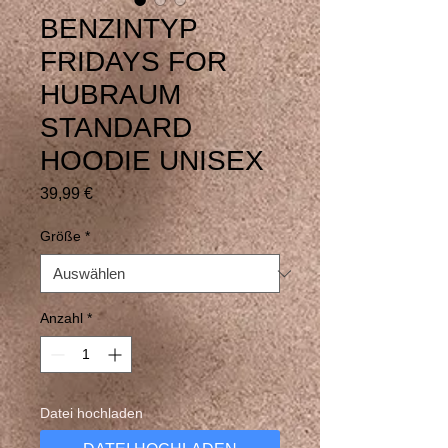
BENZINTYP
FRIDAYS FOR
HUBRAUM
STANDARD
HOODIE UNISEX
Preis
39,99 €
Größe
*
Anzahl
*
Datei hochladen