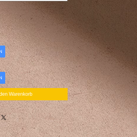
N
N
 den Warenkorb