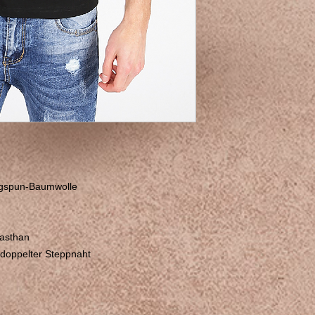
ngspun-Baumwolle
lasthan
doppelter Steppnaht