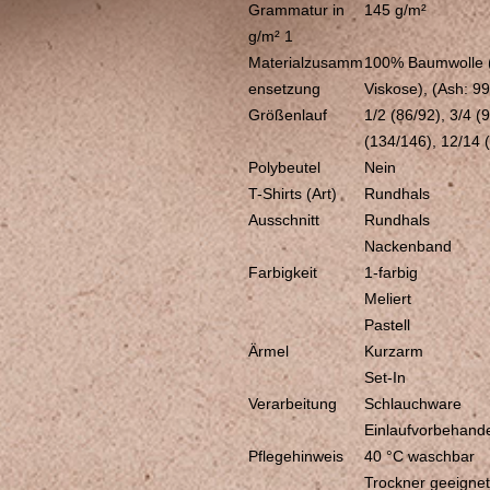
Grammatur in
145 g/m²
g/m² 1
Materialzusamm
100% Baumwolle (
ensetzung
Viskose), (Ash: 9
Größenlauf
1/2 (86/92), 3/4 (
(134/146), 12/14 
Polybeutel
Nein
T-Shirts (Art)
Rundhals
Ausschnitt
Rundhals
Nackenband
Farbigkeit
1-farbig
Meliert
Pastell
Ärmel
Kurzarm
Set-In
Verarbeitung
Schlauchware
Einlaufvorbehande
Pflegehinweis
40 °C waschbar
Trockner geeignet