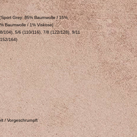
Sport Grey: 85% Baumwolle / 15%
9% Baumwolle / 1% Viskose)
98/104), 5/6 (110/116), 7/8 (122/128), 9/11
(152/164)
lt / Vorgeschrumpft