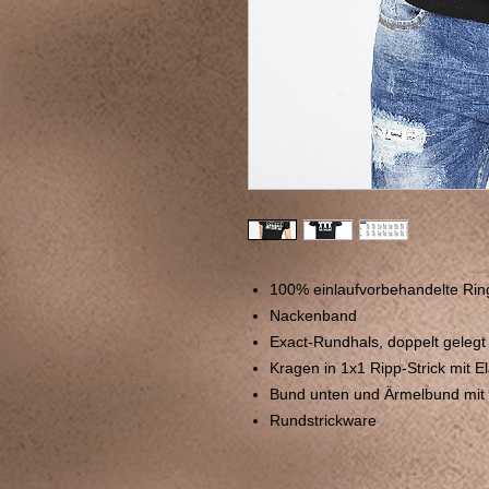
100% einlaufvorbehandelte Ri
Nackenband
Exact-Rundhals, doppelt gelegt
Kragen in 1x1 Ripp-Strick mit E
Bund unten und Ärmelbund mit 
Rundstrickware