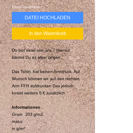
Datei hochladen
DATEI HOCHLADEN
In den Warenkorb
Du bist einer von uns ? Hiermit
kannst Du es allen zeigen.
Das Tshirt hat keinen Armdruck. Auf
Wunsch können wir auf den rechten
Arm FFH aufdrucken Das jedoch
kostet weitere 5 € zusätzlich
Informationen .
Gram
203 g/m2
matur
in g/m²