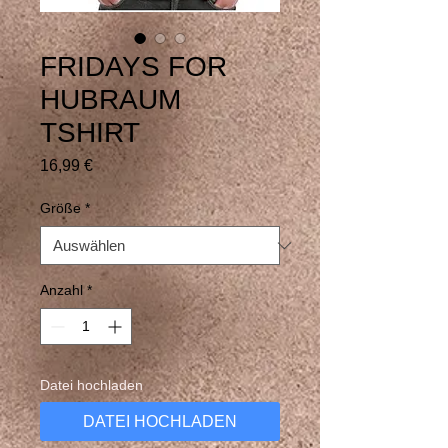
FRIDAYS FOR
HUBRAUM
TSHIRT
Preis
16,99 €
Größe
*
Anzahl
*
Datei hochladen
DATEI HOCHLADEN