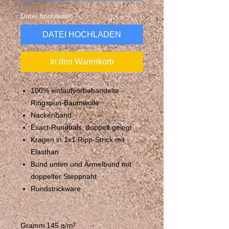
Datei hochladen
DATEI HOCHLADEN
In den Warenkorb
100% einlaufvorbehandelte
Ringspun-Baumwolle
Nackenband
Exact-Rundhals, doppelt gelegt
Kragen in 1x1 Ripp-Strick mit
Elasthan
Bund unten und Ärmelbund mit
doppelter Steppnaht
Rundstrickware
Gramm
145 g/m²