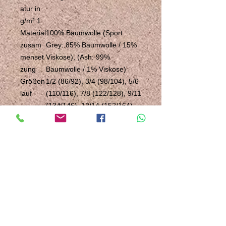
atur in
g/m² 1
Material
100% Baumwolle (Sport
zusam
Grey: 85% Baumwolle / 15%
menset
Viskose), (Ash: 99%
zung
Baumwolle / 1% Viskose)
Größen
1/2 (86/92), 3/4 (98/104), 5/6
lauf
(110/116), 7/8 (122/128), 9/11
(134/146), 12/14 (152/164)
Polybeu
Nein
tel
T-Shirts
Rundhals
(Art)
Aussch
Rundhals
nitt
Nackenband
Farbigk
1-farbig
eit
Meliert
Pastell