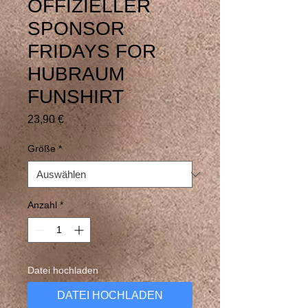
OFFIZIELLER
SPONSOR
FRIDAYS FOR
HUBRAUM
FUNSHIRT
Preis
23,90 €
Größe
*
Anzahl
*
Datei hochladen
DATEI HOCHLADEN