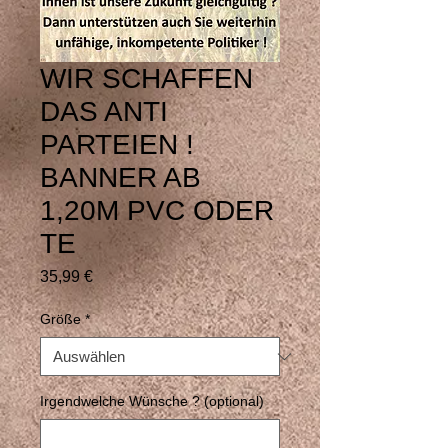
WIR SCHAFFEN
DAS ANTI
PARTEIEN !
BANNER AB
1,20M PVC ODER
TE
Preis
35,99 €
Größe
*
Irgendwelche Wünsche ? (optional)