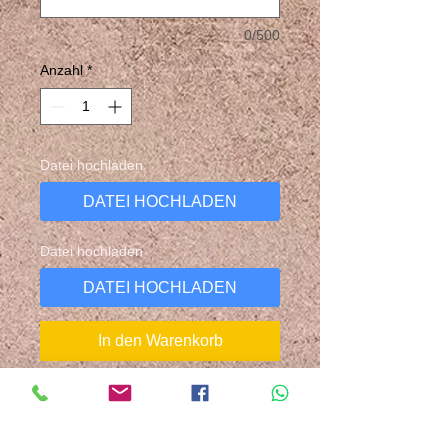
0/500
Anzahl
*
Datei hochladen
DATEI HOCHLADEN
Datei hochladen
DATEI HOCHLADEN
In den Warenkorb
Alle unsere Banner sind Ansichten
von Kunden, die diese bei uns als
Design bestellen wollten. Wir haben